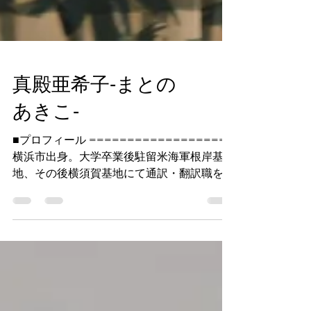
真殿亜希子‐まとの
あきこ‐
■プロフィール ===================
横浜市出身。大学卒業後駐留米海軍根岸基
地、その後横須賀基地にて通訳・翻訳職を務
める。2005年に渡米し帰国後2009年ヨーロッ
パ最大ホテルチェーンAccor Hotelsの新規ホ
テル開業時に人事支配人職として入社。研
修...