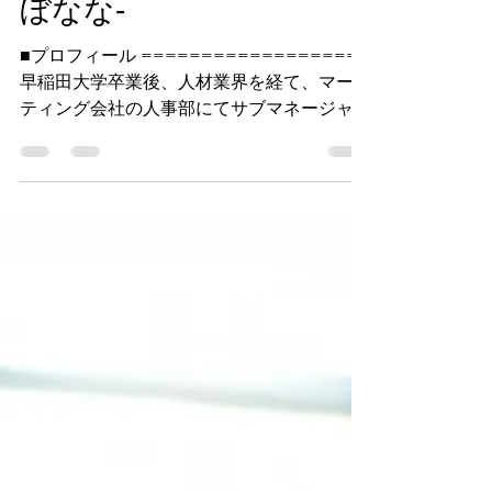
栃久保奈々‐とちく
ぼなな‐
■プロフィール ===================
早稲田大学卒業後、人材業界を経て、マーケ
ティング会社の人事部にてサブマネージャー
を務める。採用をメインに、研修および労
務、メンタルヘルス施策や社内イベントの企
画・運営を実施。メンタルヘルス施策の1つ
として、会議室でヨガ...