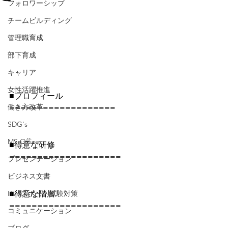
フォロワーシップ
チームビルディング
管理職育成
部下育成
キャリア
女性活躍推進
■プロフィール 
働き方改革
===================
SDG's
MS Office
■得意な研修 
====================
プレゼンテーション
ビジネス文書
ITパスポート試験対策
■得意な階層 
====================
コミュニケーション