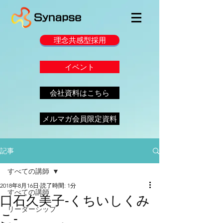
理念共感型採用
イベント
会社資料はこちら
メルマガ会員限定資料
記事
すべての講師
2018年8月16日
読了時間: 1分
すべての講師
口石久美子‐くちいしくみ
リーダーシップ
こ‐