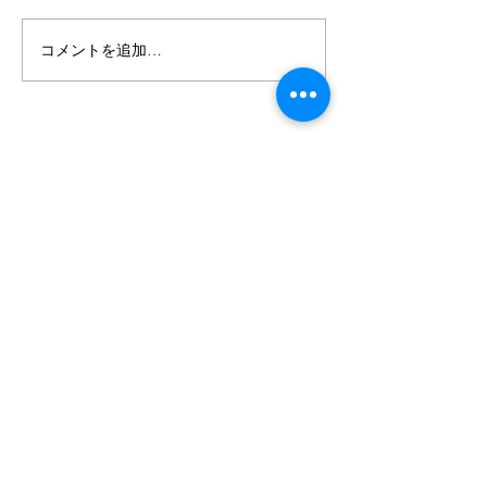
野本 知里‐のも
コメントを追加…
竹元 紳一郎‐たけもとしん
いちろう‐
お問い合わせ
Synapse,LLC
〒160-0023
東京都新宿区西新宿三丁目3番13号
西新宿水間ビル6階
MAIL：​
info@synapse-llc.co.jp