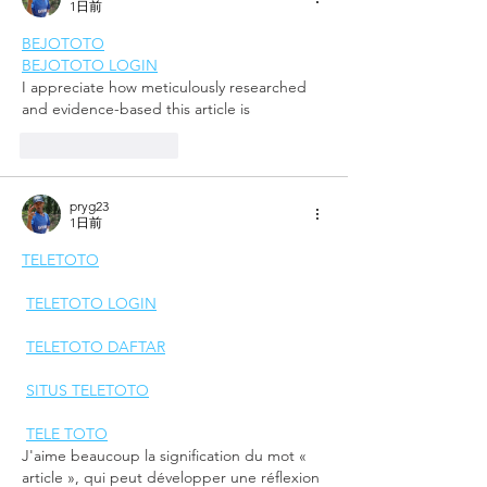
1日前
BEJOTOTO
BEJOTOTO LOGIN
I appreciate how meticulously researched 
and evidence-based this article is
いいね！
返信
pryg23
1日前
TELETOTO
TELETOTO LOGIN
TELETOTO DAFTAR
SITUS TELETOTO
TELE TOTO
J'aime beaucoup la signification du mot « 
article », qui peut développer une réflexion 