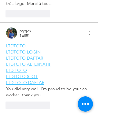
très large. Merci à tous.
いいね！
返信
pryg23
1日前
LTDTOTO
LTDTOTO LOGIN
LTDTOTO DAFTAR
LTDTOTO ALTERNATIF
LTD TOTO
LTDTOTO SLOT
LTD TOTO DAFTAR
You did very well. I’m proud to be your co-
worker! thank you
いいね！
返信
pryg23
1日前