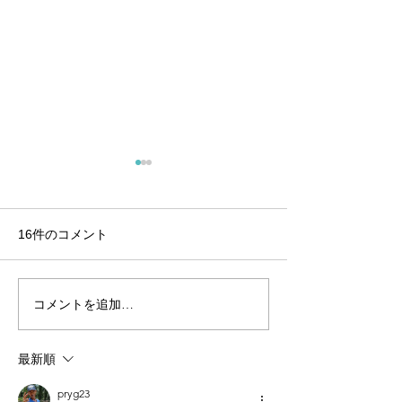
16件のコメント
野本 知里‐のも
コメントを追加…
竹元 紳一郎‐たけもとしん
いちろう‐
最新順
pryg23