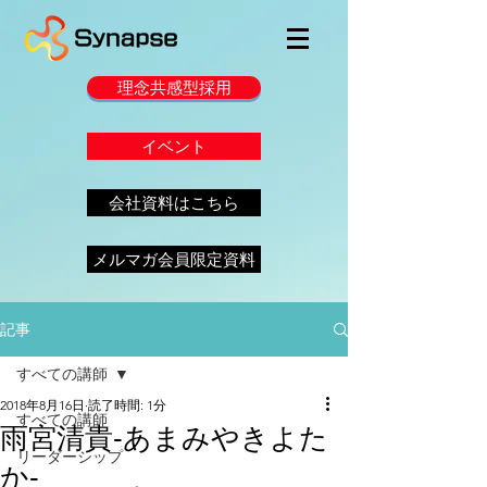
理念共感型採用
イベント
会社資料はこちら
メルマガ会員限定資料
記事
すべての講師
2018年8月16日
読了時間: 1分
すべての講師
雨宮清貴‐あまみやきよた
リーダーシップ
か‐