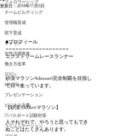
フォロワーシップ
更新日：
2018年11月5日
チームビルディング
管理職育成
部下育成
■プロフィール 
キャリア
===================
女性活躍推進
エクストリームレースランナー
働き方改革
SDG's
砂漠マラソン4dessert完全制覇を目指し
MS Office
て日々走っています。
プレゼンテーション
ビジネス文書
【砂漠1000kmマラソン】
ITパスポート試験対策
人それぞれで、やろうと思ってもでき
コミュニケーション
ぬことはたくさんあります。